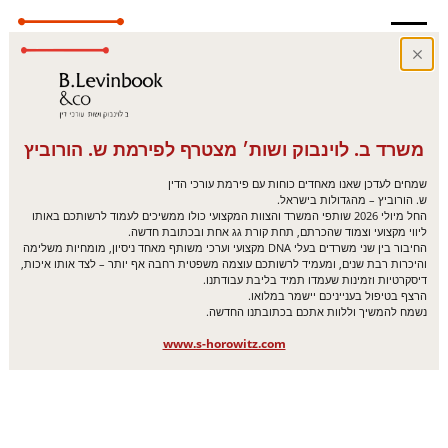
משרד ב. לוינבוק ושות׳ מצטרף לפירמת ש. הורוביץ
שמחים לעדכן שאנו מאחדים כוחות עם פירמת עורכי הדין
ש. הורוביץ – מהגדולות בישראל.
החל מיולי 2026 שותפי המשרד והצוות המקצועי כולו ממשיכים לעמוד לרשותכם באותו
ליווי מקצועי וצמוד שהכרתם, תחת קורת גג אחת ובכתובת חדשה.
החיבור בין שני משרדים בעלי DNA מקצועי וערכי משותף מאחד ניסיון, מומחיות משלימה
והיכרות רבת שנים, ומעמיד לרשותכם עוצמה משפטית רחבה אף יותר – לצד אותו איכות,
דיסקרטיות וזמינות שעמדו תמיד בליבת עבודתנו.
הרצף בטיפול בענייניכם יישמר במלואו.
נשמח להמשיך וללוות אתכם בכתובתנו החדשה.
www.s-horowitz.com