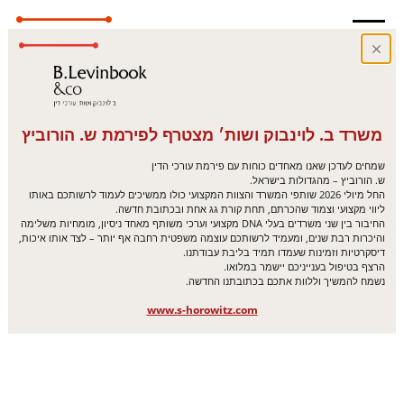
משרד ב. לוינבוק ושות׳ מצטרף לפירמת ש. הורוביץ
שמחים לעדכן שאנו מאחדים כוחות עם פירמת עורכי הדין
ש. הורוביץ – מהגדולות בישראל.
החל מיולי 2026 שותפי המשרד והצוות המקצועי כולו ממשיכים לעמוד לרשותכם באותו
ליווי מקצועי וצמוד שהכרתם, תחת קורת גג אחת ובכתובת חדשה.
החיבור בין שני משרדים בעלי DNA מקצועי וערכי משותף מאחד ניסיון, מומחיות משלימה
והיכרות רבת שנים, ומעמיד לרשותכם עוצמה משפטית רחבה אף יותר – לצד אותו איכות,
דיסקרטיות וזמינות שעמדו תמיד בליבת עבודתנו.
הרצף בטיפול בענייניכם יישמר במלואו.
נשמח להמשיך וללוות אתכם בכתובתנו החדשה.
www.s-horowitz.com