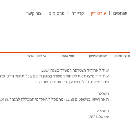
שותפים
עורכי דין
קריירה
פרסומים
צור קשר
יץ'- סלומון
יהונתן רביניאן
מאי אהרון
שי לבון – גלעד
עו”ד ליאת דויד הצטרפה למשרד בשנת 2024.
עו”ד דויד מייצגת את לקוחות המשרד במגוון תיקים בכל תחומי הליטיגצי
דיני בנקאות, חדלות פירעון, תובענות ייצוגיות ועוד.
השכלה
תואר ראשון במשפטים (LL.B) מהמסלול האקדמי המכללה למנהל .(2018)
הסמכה
ישראל, 2021.