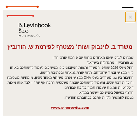
משרד ב. לוינבוק ושות׳ מצטרף לפירמת ש. הורוביץ
שמחים לעדכן שאנו מאחדים כוחות עם פירמת עורכי הדין
ש. הורוביץ – מהגדולות בישראל.
החל מיולי 2026 שותפי המשרד והצוות המקצועי כולו ממשיכים לעמוד לרשותכם באותו
ליווי מקצועי וצמוד שהכרתם, תחת קורת גג אחת ובכתובת חדשה.
החיבור בין שני משרדים בעלי DNA מקצועי וערכי משותף מאחד ניסיון, מומחיות משלימה
והיכרות רבת שנים, ומעמיד לרשותכם עוצמה משפטית רחבה אף יותר – לצד אותו איכות,
דיסקרטיות וזמינות שעמדו תמיד בליבת עבודתנו.
הרצף בטיפול בענייניכם יישמר במלואו.
נשמח להמשיך וללוות אתכם בכתובתנו החדשה.
www.s-horowitz.com