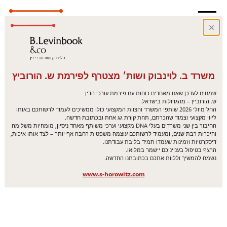
משרד ב. לוינבוק ושות׳ מצטרף לפירמת ש. הורוביץ
שמחים לעדכן שאנו מאחדים כוחות עם פירמת עורכי הדין
ש. הורוביץ – מהגדולות בישראל.
החל מיולי 2026 שותפי המשרד והצוות המקצועי כולו ממשיכים לעמוד לרשותכם באותו
ליווי מקצועי וצמוד שהכרתם, תחת קורת גג אחת ובכתובת חדשה.
החיבור בין שני משרדים בעלי DNA מקצועי וערכי משותף מאחד ניסיון, מומחיות משלימה
והיכרות רבת שנים, ומעמיד לרשותכם עוצמה משפטית רחבה אף יותר – לצד אותו איכות,
דיסקרטיות וזמינות שעמדו תמיד בליבת עבודתנו.
הרצף בטיפול בענייניכם יישמר במלואו.
נשמח להמשיך וללוות אתכם בכתובתנו החדשה.
www.s-horowitz.com