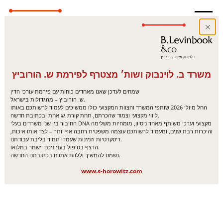
משרד ב. לוינבוק ושות׳ מצטרף לפירמת ש. הורוביץ
שמחים לעדכן שאנו מאחדים כוחות עם פירמת עורכי הדין
ש. הורוביץ – מהגדולות בישראל.
החל מיולי 2026 שותפי המשרד והצוות המקצועי כולו ממשיכים לעמוד לרשותכם באותו
ליווי מקצועי וצמוד שהכרתם, תחת קורת גג אחת ובכתובת חדשה.
החיבור בין שני משרדים בעלי DNA מקצועי וערכי משותף מאחד ניסיון, מומחיות משלימה
והיכרות רבת שנים, ומעמיד לרשותכם עוצמה משפטית רחבה אף יותר – לצד אותו איכות,
דיסקרטיות וזמינות שעמדו תמיד בליבת עבודתנו.
הרצף בטיפול בענייניכם יישמר במלואו.
נשמח להמשיך וללוות אתכם בכתובתנו החדשה.
www.s-horowitz.com