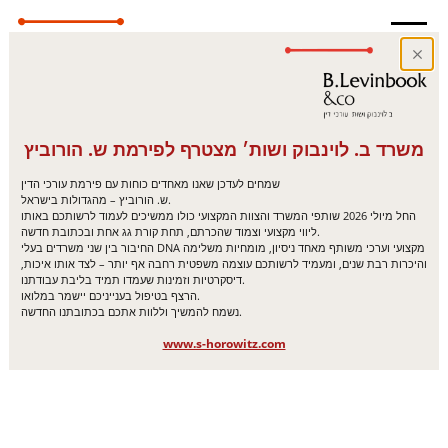
משרד ב. לוינבוק ושות׳ מצטרף לפירמת ש. הורוביץ
שמחים לעדכן שאנו מאחדים כוחות עם פירמת עורכי הדין
ש. הורוביץ – מהגדולות בישראל.
החל מיולי 2026 שותפי המשרד והצוות המקצועי כולו ממשיכים לעמוד לרשותכם באותו
ליווי מקצועי וצמוד שהכרתם, תחת קורת גג אחת ובכתובת חדשה.
החיבור בין שני משרדים בעלי DNA מקצועי וערכי משותף מאחד ניסיון, מומחיות משלימה
והיכרות רבת שנים, ומעמיד לרשותכם עוצמה משפטית רחבה אף יותר – לצד אותו איכות,
דיסקרטיות וזמינות שעמדו תמיד בליבת עבודתנו.
הרצף בטיפול בענייניכם יישמר במלואו.
נשמח להמשיך וללוות אתכם בכתובתנו החדשה.
www.s-horowitz.com